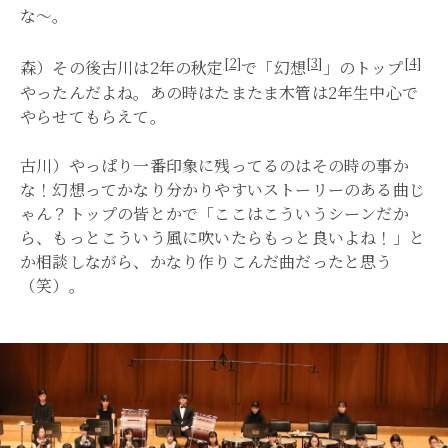
な～。
[2]
[3]
[4]
森）その後古川は2年の秋定
で「幻想
」のトップ
やったんだよね。あの時はたまたま木管は2年生中心で
やらせてもらえて。
古川）やっぱり一番印象に残ってるのはその時の事か
な！幻想ってかなり分かりやすいストーリーのある曲じ
ゃん？トップの皆とかで「ここはこういうシーンだか
ら、もっとこういう風に吹いたらもっと良いよね！」と
か相談しながら、かなり作りこんだ曲だったと思う
（笑）。