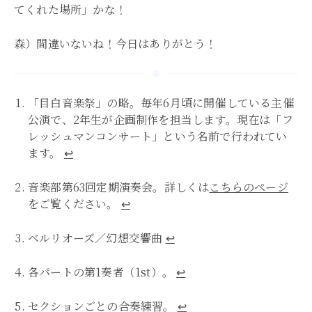
てくれた場所」かな！
森）間違いないね！今日はありがとう！
「目白音楽祭」の略。毎年6月頃に開催している主催
公演で、2年生が企画制作を担当します。現在は「フ
レッシュマンコンサート」という名前で行われてい
ます。
↩︎
音楽部第63回定期演奏会。詳しくは
こちらのページ
をご覧ください。
↩︎
ベルリオーズ／幻想交響曲
↩︎
各パートの第1奏者（1st）。
↩︎
セクションごとの合奏練習。
↩︎