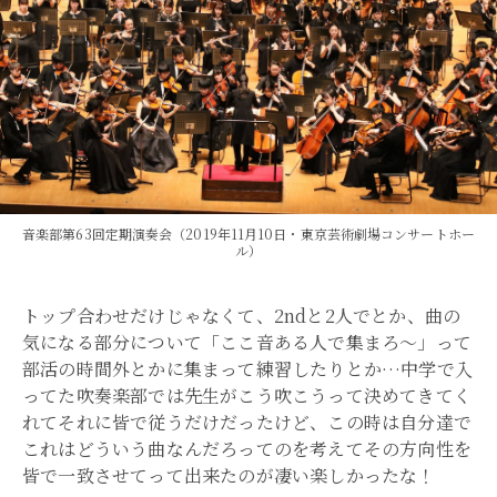
音楽部第63回定期演奏会（2019年11月10日・東京芸術劇場コンサートホー
ル）
トップ合わせだけじゃなくて、2ndと2人でとか、曲の
気になる部分について「ここ音ある人で集まろ～」って
部活の時間外とかに集まって練習したりとか…中学で入
ってた吹奏楽部では先生がこう吹こうって決めてきてく
れてそれに皆で従うだけだったけど、この時は自分達で
これはどういう曲なんだろってのを考えてその方向性を
皆で一致させてって出来たのが凄い楽しかったな！