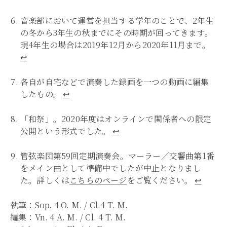
音楽部において運営を担当する学年のことで、2年生
の冬から3年生の秋までにその時期が回ってきます。
現4年生の場合は2019年12月から2020年11月まで。
↩︎
各自が自宅などで演奏した録画を一つの動画に編集
したもの。
↩︎
「和祭」。2020年度はオンラインで関係者への限定
公開という形式でした。
↩︎
管弦楽団第59回定期演奏会。マーラー／交響曲第1番
をメイン曲として準備中でしたが中止となりまし
た。詳しくは
こちらのページ
をご覧ください。
↩︎
執筆：Sop. 4 O. M. / Cl.4 T. M.
編集：Vn. 4 A. M. / Cl. 4 T. M.