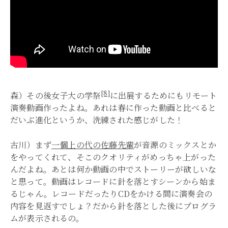
[8]
森）その後女子大の学祭
に出展するためにもリモート
演奏動画作ったよね。あれは春に作った動画と比べると
だいぶ進化というか、洗練された感じがした！
古川）まず
一個上の代の佐藤先輩
が音源のミックスとか
をやってくれて、そこのクオリティがめっちゃ上がった
んだよね。あとは何か動画の中でストーリーが欲しいな
と思って。動画はレコードに針を落とすシーンから始ま
るじゃん。レコードだったりCDをかける間に演奏会の
内容を見返すでしょ？だから針を落とした後にプログラ
ムが表示されるの。