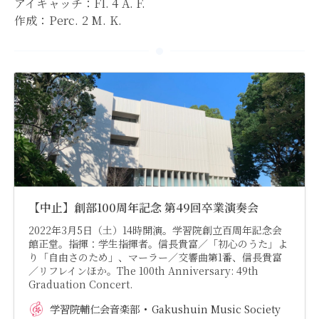
アイキャッチ：Fl. 4 A. F.
作成：Perc. 2 M. K.
【中止】創部100周年記念 第49回卒業演奏会
2022年3月5日（土）14時開演。学習院創立百周年記念会
館正堂。指揮：学生指揮者。信長貴富／「初心のうた」よ
り「自由さのため」、マーラー／交響曲第1番、信長貴富
／リフレインほか。The 100th Anniversary: 49th
Graduation Concert.
学習院輔仁会音楽部
Gakushuin Music Society