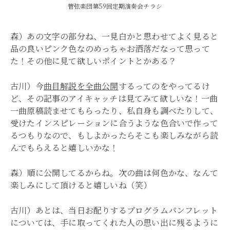
管弦楽団第59回定期演奏会チラシ
森）あの文字の部分ね、一見白かと思わせてよく見ると
品の良いピンク色なのめっちゃお洒落だなって思って
た！その他に見て欲しいポイントとかある？
古川）今
曲目解説を全曲公開
するってのをやってるけ
ど、その記事のアイキャッチは見てみて欲しいな！一曲
一曲原稿読ませてもらったり、私自身も調べたりして、
受けたインスピレーションに合うような色合いで作って
るつもりなので、もしよかったらそこも楽しみながら読
んでもらえると嬉しいかな！
森）順に公開してるからね。次の曲は何色かな、なんて
楽しみにして頂けると嬉しいね（笑）
古川）あとは、当日お配りするプログラムパンフレット
については、手に取ってくれた人の思い出に残るように