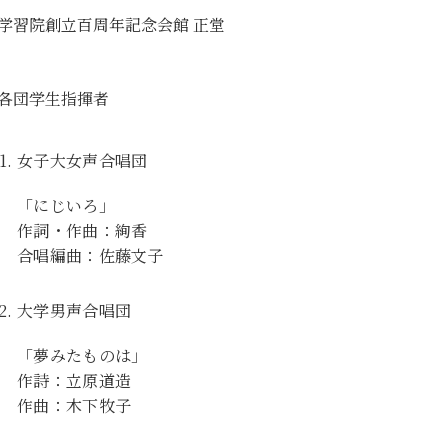
学習院創立百周年記念会館 正堂
各団学生指揮者
女子大女声合唱団
「にじいろ」
作詞・作曲：絢香
合唱編曲：佐藤文子
大学男声合唱団
「夢みたものは」
作詩：立原道造
作曲：木下牧子