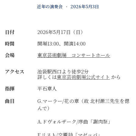
近年の演奏会
•
2026年5月3日
日付
2026年5月17日（日）
時間
開場13:00、開演14:00
会場
東京芸術劇場 コンサートホール
アクセス
池袋駅西口より徒歩2分
詳しくは
東京芸術劇場公式サイト
から
指揮
平石章人
曲目
G.マーラー/花の章（故 北村源三先生を偲
んで）
A.ドヴォルザーク/序曲「謝肉祭」
F.リスト/交響詩「マゼッパ」