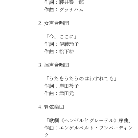
作詞：藤井泰一郎
作曲：グラナハム
女声合唱団
「今、ここに」
作詞：伊藤玲子
作曲：松下耕
混声合唱団
「うたをうたうのはわすれても」
作詞：岸田衿子
作曲：津田元
管弦楽団
「歌劇《ヘンゼルとグレーテル》序曲」
作曲：エンゲルベルト・フンパーディン
ク