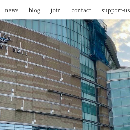
news
blog
join
contact
support-u