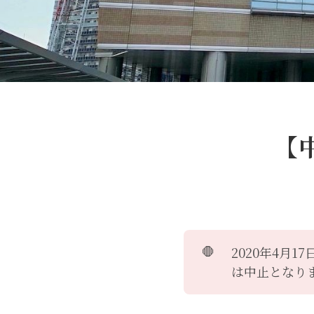
【
🛑
2020年4月
は中止となり