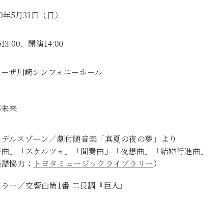
20年5月31日（日）
13:00、開演14:00
ューザ川崎シンフォニーホール
部未来
ンデルスゾーン／劇付随音楽「真夏の夜の夢」より
序曲」「スケルツォ」「間奏曲」「夜想曲」「結婚行進曲」
楽譜協力：
トヨタミュージックライブラリー
）
ーラー／交響曲第1番 二長調『巨人』