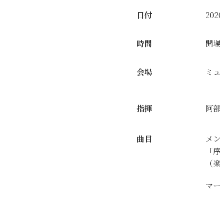
日付
20
時間
開場
会場
ミ
指揮
阿
曲目
メ
「
（
マ