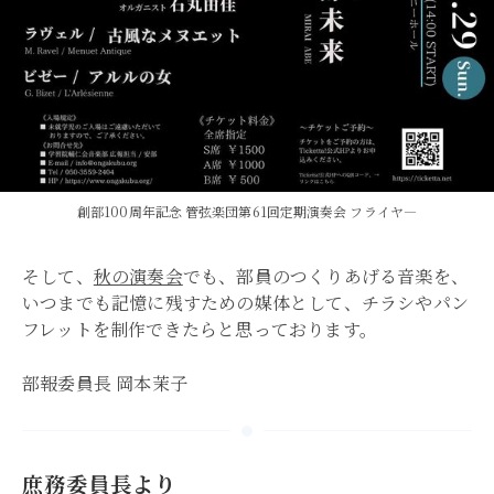
創部100周年記念 管弦楽団第61回定期演奏会 フライヤ―
そして、
秋の演奏会
でも、部員のつくりあげる音楽を、
いつまでも記憶に残すための媒体として、チラシやパン
フレットを制作できたらと思っております。
部報委員長 岡本茉子
庶務委員長より