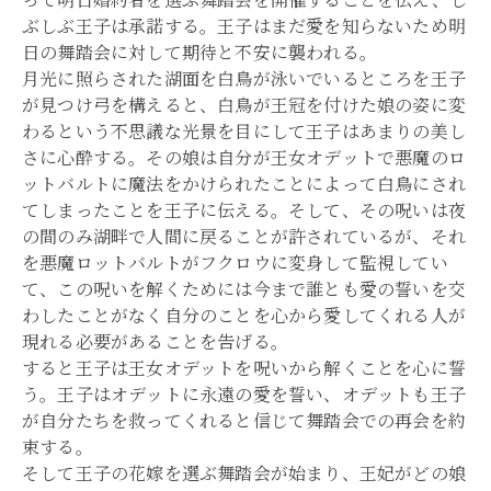
ぶしぶ王子は承諾する。王子はまだ愛を知らないため明
日の舞踏会に対して期待と不安に襲われる。
月光に照らされた湖面を白鳥が泳いでいるところを王子
が見つけ弓を構えると、白鳥が王冠を付けた娘の姿に変
わるという不思議な光景を目にして王子はあまりの美し
さに心酔する。その娘は自分が王女オデットで悪魔のロ
ットバルトに魔法をかけられたことによって白鳥にされ
てしまったことを王子に伝える。そして、その呪いは夜
の間のみ湖畔で人間に戻ることが許されているが、それ
を悪魔ロットバルトがフクロウに変身して監視してい
て、この呪いを解くためには今まで誰とも愛の誓いを交
わしたことがなく自分のことを心から愛してくれる人が
現れる必要があることを告げる。
すると王子は王女オデットを呪いから解くことを心に誓
う。王子はオデットに永遠の愛を誓い、オデットも王子
が自分たちを救ってくれると信じて舞踏会での再会を約
束する。
そして王子の花嫁を選ぶ舞踏会が始まり、王妃がどの娘