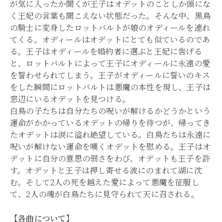
が気に入ったか聞くが王子はオデットのことしか頭にな
く王妃の言葉も聞こえない状態だった。そんな中、黒鳥
の騎士に変身したロットバルトが娘のオディールを連れ
てくる。オディールはオデットにとても似ているのであ
る。王子はオディールを婚約者に選ぶと王妃に告げる
と、ロットバルトによって王子にオディールに永遠の愛
を誓わせられてしまう。王子がオディールに誓いのキス
をした瞬間にロットバルトは悪魔の本性を現し、王子は
窓辺にいるオデットを見つける。
白鳥の子たちは自分たちの呪いが解けるかどうかという
運命がかかっているオデットの帰りを待つが、帰ってき
たオデットは涙に溢れ絶望している。白鳥たちは永遠に
呪いが解けない運命を嘆くオデットを慰める。王子はオ
デットに自分の意思の弱さをわび、オデットも王子を許
す。オデットと王子は押し寄せる波にのまれて湖に沈
む。そして2人の死を越えた愛によって悪魔を征服し
て、2人の魂が白鳥たちに見守られて天に召される。
【各曲について】