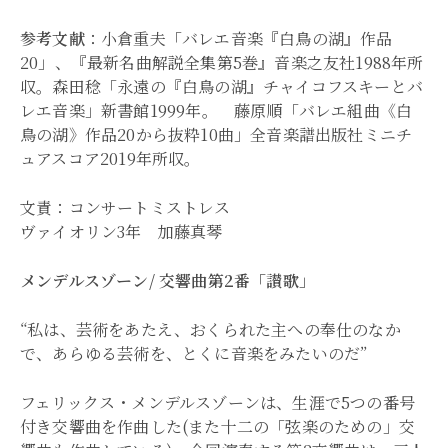
参考文献
：小倉重夫「バレエ音楽『白鳥の湖』作品
20」、『最新名曲解説全集第5巻』音楽之友社1988年所
収。森田稔「永遠の『白鳥の湖』チャイコフスキーとバ
レエ音楽」新書館1999年。 藤原順「バレエ組曲《白
鳥の湖》作品20から抜粋10曲」全音楽譜出版社ミニチ
ュアスコア2019年所収。
文責：コンサートミストレス
ヴァイオリン3年 加藤真琴
メンデルスゾーン/ 交響曲第2番「讃歌」
“私は、芸術をあたえ、おくられた主への奉仕のなか
で、あらゆる芸術を、とくに音楽をみたいのだ”
フェリックス・メンデルスゾーンは、生涯で5つの番号
付き交響曲を作曲した(また十二の「弦楽のための」交