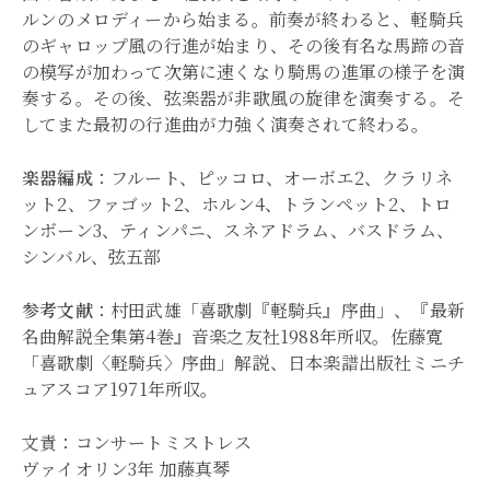
ルンのメロディーから始まる。前奏が終わると、軽騎兵
のギャロップ風の行進が始まり、その後有名な馬蹄の音
の模写が加わって次第に速くなり騎馬の進軍の様子を演
奏する。その後、弦楽器が非歌風の旋律を演奏する。そ
してまた最初の行進曲が力強く演奏されて終わる。
楽器編成
：フルート、ピッコロ、オーボエ2、クラリネ
ット2、ファゴット2、ホルン4、トランペット2、トロ
ンボーン3、ティンパニ、スネアドラム、バスドラム、
シンバル、弦五部
参考文献
：村田武雄「喜歌劇『軽騎兵』序曲」、『最新
名曲解説全集第4巻』音楽之友社1988年所収。佐藤寛
「喜歌劇〈軽騎兵〉序曲」解説、日本楽譜出版社ミニチ
ュアスコア1971年所収。
文責：コンサートミストレス
ヴァイオリン3年 加藤真琴