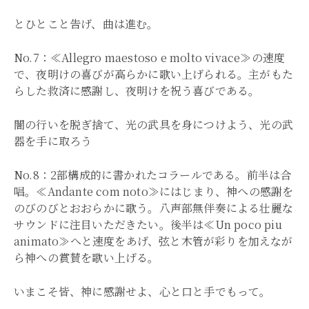
とひとこと告げ、曲は進む。
No.7：≪Allegro maestoso e molto vivace≫の速度
で、夜明けの喜びが高らかに歌い上げられる。主がもた
らした救済に感謝し、夜明けを祝う喜びである。
闇の行いを脱ぎ捨て、光の武具を身につけよう、光の武
器を手に取ろう
No.8：2部構成的に書かれたコラールである。前半は合
唱。≪Andante com noto≫にはじまり、神への感謝を
のびのびとおおらかに歌う。八声部無伴奏による壮麗な
サウンドに注目いただきたい。後半は≪Un poco piu
animato≫へと速度をあげ、弦と木管が彩りを加えなが
ら神への賞賛を歌い上げる。
いまこそ皆、神に感謝せよ、心と口と手でもって。