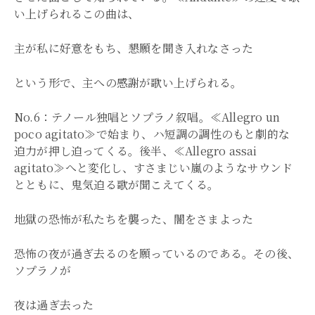
い上げられるこの曲は、
主が私に好意をもち、懇願を聞き入れなさった
という形で、主への感謝が歌い上げられる。
No.6：テノール独唱とソプラノ叙唱。≪Allegro un
poco agitato≫で始まり、ハ短調の調性のもと劇的な
迫力が押し迫ってくる。後半、≪Allegro assai
agitato≫へと変化し、すさまじい嵐のようなサウンド
とともに、鬼気迫る歌が聞こえてくる。
地獄の恐怖が私たちを襲った、闇をさまよった
恐怖の夜が過ぎ去るのを願っているのである。その後、
ソプラノが
夜は過ぎ去った