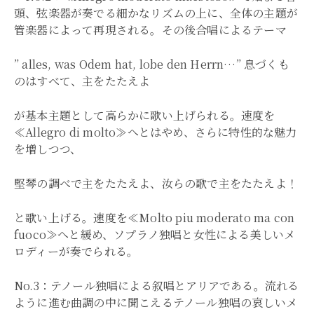
頭、弦楽器が奏でる細かなリズムの上に、全体の主題が
管楽器によって再現される。その後合唱によるテーマ
” alles, was Odem hat, lobe den Herrn…” 息づくも
のはすべて、主をたたえよ
が基本主題として高らかに歌い上げられる。速度を
≪Allegro di molto≫へとはやめ、さらに特性的な魅力
を増しつつ、
堅琴の調べで主をたたえよ、汝らの歌で主をたたえよ！
と歌い上げる。速度を≪Molto piu moderato ma con
fuoco≫へと緩め、ソプラノ独唱と女性による美しいメ
ロディーが奏でられる。
No.3：テノール独唱による叙唱とアリアである。流れる
ように進む曲調の中に聞こえるテノール独唱の哀しいメ