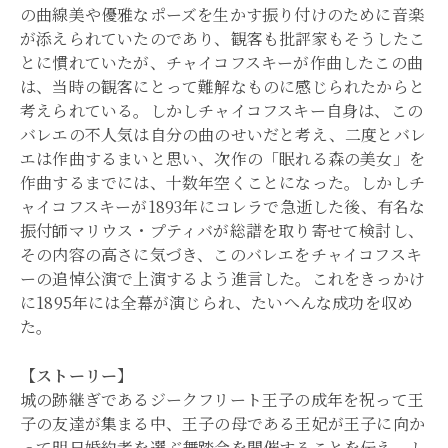
の曲線美や優雅なポーズを生かす振り付けのために音楽
が添えられていたのであり、観客も批評家もそうしたこ
とに慣れていたが、チャイコフスキーが作曲したこの曲
は、当時の観客にとって難解なものに感じられたからと
考えられている。しかしチャイコフスキー自身は、この
バレエの不人気は自分の曲のせいだと考え、二度とバレ
エは作曲するまいと思い、次作の「眠れる森の美女」を
作曲するまでには、十数年空くことになった。しかしチ
ャイコフスキーが1893年にコレラで急逝した後、有名な
振付師マリウス・プティバが総譜を取り寄せて検討し、
その内容の高さに気づき、このバレエをチャイコフスキ
ーの追悼公演で上演するよう進言した。これをきっかけ
に1895年には全幕が演じられ、たいへんな成功を収め
た。
【ストーリー】
城の跡継ぎであるジークフリート王子の成年を祝って王
子の友達が集まる中、王子の母である王妃が王子に向か
って明日婚約者を選ぶ舞踏会を開催することを伝え、し