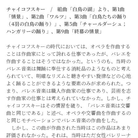
チャイコフスキー / 組曲「白鳥の湖」より、第1曲
「情景」、第2曲「ワルツ」、第3曲「白鳥たちの踊り
（4羽の白鳥の踊り）」、第5曲「チャールダーシュ；
ハンガリーの踊り」、第9曲「終幕の情景」
チャイコフスキーの時代においては、オペラを作曲する
ことは作曲家にとって誇れる仕事であったが、バレエを
作曲することはそうではなかった。というのも、当時の
バレエ音楽は舞踊に奉仕する消耗品のようなものと考え
られていて、明確なリズムと聴きやすい旋律などの心地
よく踊ることができるような要素のみが求められた。つ
まり、バレエ音楽は職人作曲家の仕事であり、芸術を志
す作曲家の仕事とは考えられていなかった。しかし、チ
ャイコフスキーはその慣習を破り、「バレエ音楽は交響
曲と同じである」と述べ、オペラや交響曲を作曲するの
と同じモチベーションでバレエ音楽の作曲をした。
しかし、この曲が作曲された当時はこの作品はあまり
評価されなかった。それは、当時はただ女性バレリーナ