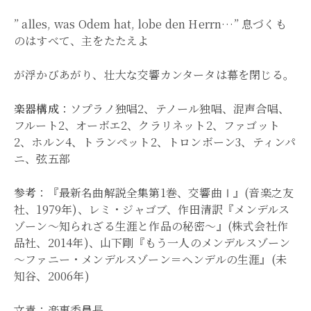
” alles, was Odem hat, lobe den Herrn…” 息づくも
のはすべて、主をたたえよ
が浮かびあがり、壮大な交響カンタータは幕を閉じる。
楽器構成
：ソプラノ独唱2、テノール独唱、混声合唱、
フルート2、オーボエ2、クラリネット2、ファゴット
2、ホルン4、トランペット2、トロンボーン3、ティンパ
ニ、弦五部
参考
：『最新名曲解説全集第1巻、交響曲Ⅰ』(音楽之友
社、1979年)、レミ・ジャゴブ、作田清訳『メンデルス
ゾーン～知られざる生涯と作品の秘密～』(株式会社作
品社、2014年)、山下剛『もう一人のメンデルスゾーン
～ファニー・メンデルスゾーン＝ヘンデルの生涯』(未
知谷、2006年)
文責：楽事委員長