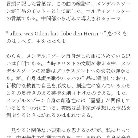
冒頭に記した言葉は、この曲の総譜に、メンデルスゾー
ンが作品のモットーとして記した、マルティン・ルター
の言葉である。中間部から巧みに導入されるテーマ
” alles, was Odem hat, lobe den Herrn…” 息づくも
のはすべて、主をたたえよ
からも、メンデルスゾーン自身がこの曲に込めている思
いは自明である。当時キリストの文明が栄える中、メン
デルスゾーンの家族はプロテスタントへの改宗が遅かっ
た。が、自身は讃美歌やバッハの作品に精通しており、
新教的な教養で自己を形成し、創造性に富んでいるから
こその奥行きのある芸術を創り上げたのである。また、
メンデルスゾーン自身の創造性には「霊感」が関係して
いるともいわれている。霊感は芸術家が夢想した作品を
創造するときに訪れるのはまれである。
一見すると関係ない要素にも思えるのだが、私にとって
は、中田先生の指揮で演奏をしている時や、自身が全奏