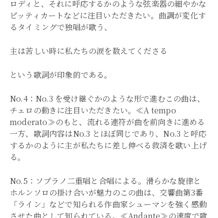
ロディと、それに呼応するかのような弦楽器の細やかな
ピッティカートなどに注目いただきたい。曲調が変化す
るタイミングで独唱が歌う、
主は苦しい時に私たちの涙を数えてくださる
という歌詞が印象的である。
No.4：No.3 を受け継ぐかのような形で進むこの曲は、
チェロの動きに注目いただきたい。≪A tempo
moderato≫のもと、流れる連符が曲を前向きに進める
一方、歌詞内容はNo.3 とほぼ同じであり、No.3 と呼応
するかのように主が私たちに差し伸べる救済を歌い上げ
る。
No.5：ソプラノ二重唱と合唱による。滑らかな旋律と
ホルンソロの掛け合いが魅力のこの曲は、交響曲第3番
「ライン」などで知られる作曲家シューマンを強く感動
させた曲として知られている。≪Andante≫の速度で歌