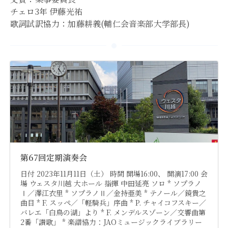
チェロ3年 伊藤光祐
歌詞試訳協力：加藤耕義(輔仁会音楽部大学部長)
第67回定期演奏会
日付 2023年11月11日（土） 時間 開場16:00、 開演17:00 会
場 ウェスタ川越 大ホール 指揮 中田延亮 ソロ * ソプラノ
Ⅰ／澤江衣里 * ソプラノⅡ／金持亜美 * テノール／鏡貴之
曲目 * F. スッペ／「軽騎兵」序曲 * P. チャイコフスキー／
バレエ「白鳥の湖」より * F. メンデルスゾーン／交響曲第
2番「讃歌」 * 楽譜協力：JAOミュージックライブラリー