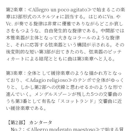
第2楽章：≪Allegro un poco agitato≫で始まるこの楽
章は3部形式のスケルツォに該当する。はじめにVn. や
Vc. が奏でる旋律は非常に優雅でありながらどこか哀し
さをもつような、自由発生的な旋律である。中間部では
木管楽器が主体となって大きなコラールのような旋律
と、それに応答する弦楽器という構図が示される。その
後変則的な短い第3部が出てきたのち、弦楽器のピッテ
ィカートによる結尾とともに曲は第3楽章へと入る。
第3楽章：全体として緩徐楽章のような描かれ方となっ
ており、≪Adagio religioso≫のテンポで全体がゆっく
りと、しかし第2部への伏線と思わせるかのような形で
進んでいく。メンデルスゾーンが残した5つの交響曲の
うち第3番として有名な「スコットランド」交響曲に近
い緩徐楽章である。
【第2部】 カンタータ
No.2：≪Allegro moderato maestoso≫で始まる冒