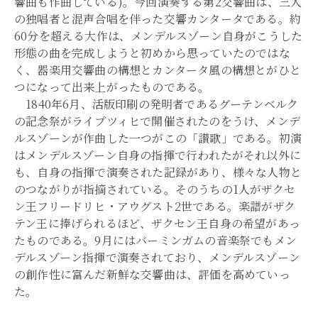
響曲も作曲している)。今回演奏する第2交響曲は、三人
の独唱者と混声合唱を伴った交響カンタータである。約
60分を超える大作は、メンデルスゾーン自身がこうした
形態の曲を完成しようと初めから思っていたのではな
く、器楽用交響曲の構想とカンタータ風の構想とがひと
つになって出来上がったものである。
1840年6月、活版印刷の発明者であるグーテンベルク
の記念祭がライプツィヒで開催されたのをうけ、メンデ
ルスゾーンが作曲した一つがこの「讃歌」である。初演
はメンデルスゾーン自身の指揮で行われたがそれ以外に
も、自身の指揮で演奏された記録があり、様々な人物と
のつながりが指摘されている。そのうちの1人がザクセ
ン王フリードリヒ・アウグスト2世である。楽譜がザク
テン王に捧げられるほど、ザクセン王自身の希望があっ
たものである。9月にはバーミンガムの音楽祭でもメン
デルスゾーン指揮で演奏されており、メンデルスゾーン
の創作性に富んだ新鮮な交響曲は、評価を高めていっ
た。