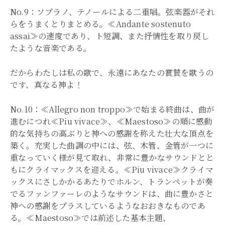
No.9：ソプラノ、テノールによる二重唱。弦楽器がそれ
らをうまくとりまとめる。≪Andante sostenuto
assai≫の速度であり、ト短調、また抒情性を取り戻し
たような音楽である。
だからわたしは私の歌で、永遠にあなたの賞賛を歌うの
です、真なる神よ！
No.10：≪Allegro non troppo≫で始まる終曲は、曲が
進むにつれ≪Piu vivace≫、≪Maestoso≫の順に感動
的な気持ちの高ぶりと神への感謝を称えた壮大な頂点を
築く。充実した曲調の中には、弦、木管、金管が一つに
重なっていく様が見て取れ、非常に豊かなサウンドとと
もにクライマックスを迎える。≪Piu vivace≫クライマ
ックスにさしかかるあたりでホルン、トランペットが奏
でるファンファーレのようなサウンドは、曲に豊かさと
神への感謝をプラスしているようなおおきなものであ
る。≪Maestoso≫では前述した基本主題、