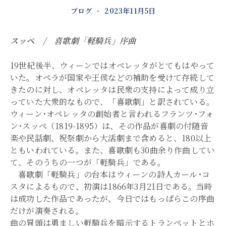
ブログ
•
2023年11月5日
スッペ / 喜歌劇「軽騎兵」序曲
19世紀後半、ウィーンではオペレッタがとてもはやって
いた。オペラが国家や王侯などの補助を受けて存続して
きたのに対し、オペレッタは民衆の支持によって成り立
っていた大衆的なもので、「喜歌劇」と訳されている。
ウィーン･オペレッタの創始者と言われるフランツ･フォ
ン･スッペ（1819-1895）は、その作品が喜劇の付随音
楽や民話劇、祝祭劇から大活劇まで含めると、180以上
ともいわれている。また、喜歌劇も30曲余り作曲してい
て、そのうちの一つが「軽騎兵」である。
喜歌劇「軽騎兵」の台本はウィーンの詩人カール･コ
スタによるもので、初演は1866年3月21日である。当時
は成功した作品であったが、今日ではもっぱらこの序曲
だけが演奏される。
曲の冒頭は勇ましい軽騎兵を暗示するトランペットとホ