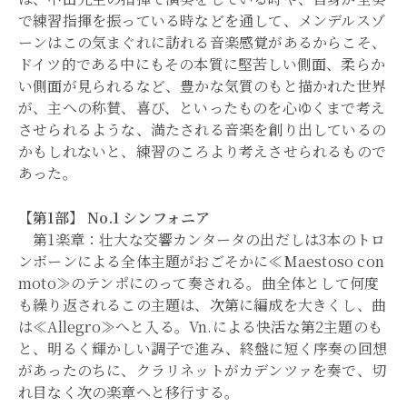
で練習指揮を振っている時などを通して、メンデルスゾ
ーンはこの気まぐれに訪れる音楽感覚があるからこそ、
ドイツ的である中にもその本質に堅苦しい側面、柔らか
い側面が見られるなど、豊かな気質のもと描かれた世界
が、主への称賛、喜び、といったものを心ゆくまで考え
させられるような、満たされる音楽を創り出しているの
かもしれないと、練習のころより考えさせられるもので
あった。
【第1部】 No.1 シンフォニア
第1楽章：壮大な交響カンタータの出だしは3本のトロ
ンボーンによる全体主題がおごそかに≪Maestoso con
moto≫のテンポにのって奏される。曲全体として何度
も繰り返されるこの主題は、次第に編成を大きくし、曲
は≪Allegro≫へと入る。Vn.による快活な第2主題のも
と、明るく輝かしい調子で進み、終盤に短く序奏の回想
があったのちに、クラリネットがカデンツァを奏で、切
れ目なく次の楽章へと移行する。