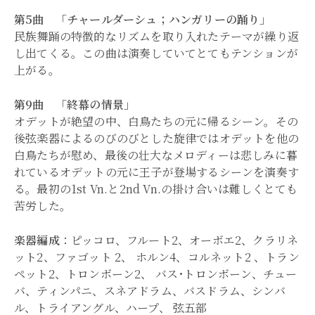
第5曲 「チャールダーシュ；ハンガリーの踊り」
民族舞踊の特徴的なリズムを取り入れたテーマが繰り返
し出てくる。この曲は演奏していてとてもテンションが
上がる。
第9曲 「終幕の情景」
オデットが絶望の中、白鳥たちの元に帰るシーン。その
後弦楽器によるのびのびとした旋律ではオデットを他の
白鳥たちが慰め、最後の壮大なメロディーは悲しみに暮
れているオデットの元に王子が登場するシーンを演奏す
る。最初の1st Vn.と2nd Vn.の掛け合いは難しくとても
苦労した。
楽器編成
：ピッコロ、フルート2、オーボエ2、クラリネ
ット2、ファゴット 2、 ホルン4、コルネット2 、トラン
ペット2、トロンボーン2、 バス･トロンボーン、チュー
バ、ティンパニ、スネアドラム、バスドラム、シンバ
ル、トライアングル、ハープ、 弦五部