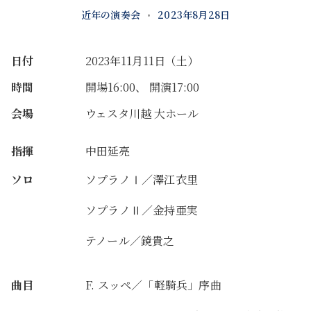
近年の演奏会
•
2023年8月28日
日付
2023年11月11日（土）
時間
開場16:00、 開演17:00
会場
ウェスタ川越 大ホール
指揮
中田延亮
ソロ
ソプラノⅠ／澤江衣里
ソプラノⅡ／金持亜実
テノール／鏡貴之
曲目
F. スッペ／「軽騎兵」序曲