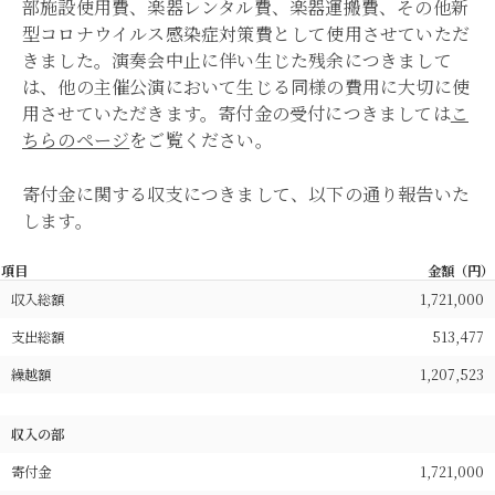
部施設使用費、楽器レンタル費、楽器運搬費、その他新
型コロナウイルス感染症対策費として使用させていただ
きました。演奏会中止に伴い生じた残余につきまして
は、他の主催公演において生じる同様の費用に大切に使
用させていただきます。寄付金の受付につきましては
こ
ちらのページ
をご覧ください。
寄付金に関する収支につきまして、以下の通り報告いた
します。
項目
金額（円）
収入総額
1,721,000
支出総額
513,477
繰越額
1,207,523
収入の部
寄付金
1,721,000