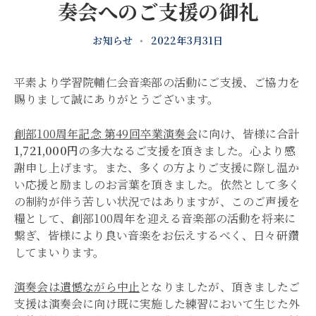
奏会へのご支援の御礼
お知らせ
•
2022年3月31日
平素より学習院輔仁会音楽部の活動にご支援、ご協力を
賜りまして誠にありがとうございます。
創部100周年記念 第49回卒業演奏会
に向け、皆様に合計
1,721,000円
の多大なるご支援を頂きました。心より感
謝申し上げます。また、多くの方よりご支援に際し温か
い応援と励ましのお言葉を頂きました。依然として多く
の制約が伴う苦しい状況ではありますが、このご声援を
糧として、創部100周年を迎える音楽部の活動を将来に
繋ぎ、皆様により良い音楽をお伝えするべく、日々研鑽
してまいります。
演奏会は遺憾ながら中止
となりましたが、頂きましたご
支援は演奏会に向け既に実施した練習において生じた外