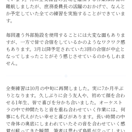
難航しましたが、庶務委員長の活躍のおかげで、なんと
か予定していた全ての練習を実施することができていま
す。
毎回違う外部施設を使用することには大変な面もありま
すが、一方で皆で合宿をしているかのようなワクワク感
もあります。3月以降予定されていた3回の合宿が中止と
なってしまったことがそう感じさせているのかもしれま
せん。
全奏練習は10月の中旬に再開しました。実に7か月半ぶ
りとなります。久しぶりに会う友人や、初めて顔を合わ
せる1年生、皆で喜びを分かち合いました。オーケスト
ラの中で仲間たちと音を重ね合わせていく作業には、何
事にも代えがたい幸せと喜びがあります。長い時間の中
で身体の奥底にしまわれていたその音を合わせていく感
覚が蘇ってきた瞬間、筆者は思わず鳥肌が立ってしまい