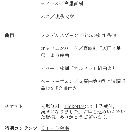
テノール／宮里直樹
バス／奥秋大樹
曲目
メンデルスゾーン／6つの歌 作品48
オッフェンバック／喜歌劇「天国と地
獄」より序曲
ビゼー／歌劇「カルメン」組曲より
ベートーヴェン／交響曲第9番 ニ短調 作
品125「合唱付き」
チケット
入場無料、
Ticketta!
にて申込受付。
満席となりました。お申し込みいただい
た皆様、ありがとうございます。
特別コンテンツ
リモート会場