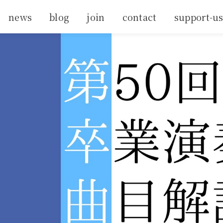
news
blog
join
contact
support-u