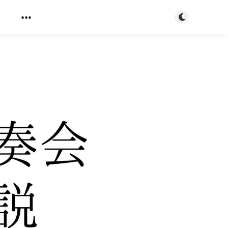
ダークモード
s