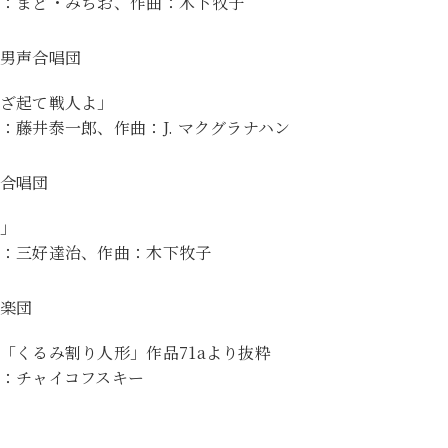
：まど・みちお、作曲：木下牧子
男声合唱団
ざ起て戦人よ」
：藤井泰一郎、作曲：J. マクグラナハン
合唱団
」
：三好達治、作曲：木下牧子
楽団
「くるみ割り人形」作品71aより抜粋
：チャイコフスキー