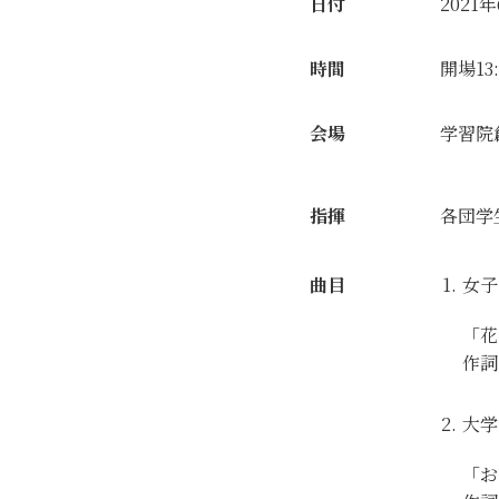
日付
2021
時間
開場13:
会場
学習院
指揮
各団学
曲目
女子
「花
作詞
大学
「お