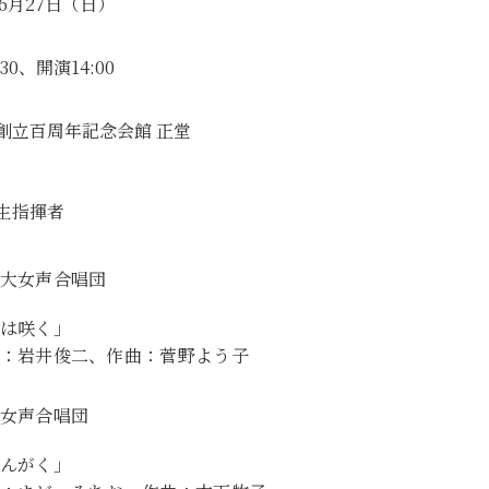
年6月27日（日）
30、開演14:00
創立百周年記念会館 正堂
生指揮者
大女声合唱団
は咲く」
：岩井俊二、作曲：菅野よう子
女声合唱団
んがく」