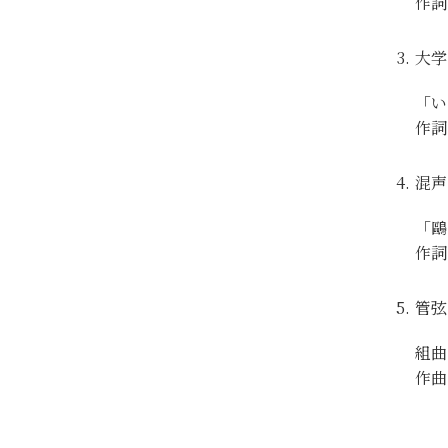
作詞
大学
「い
作詞
混声
「鷗
作詞
管弦
組曲
作曲