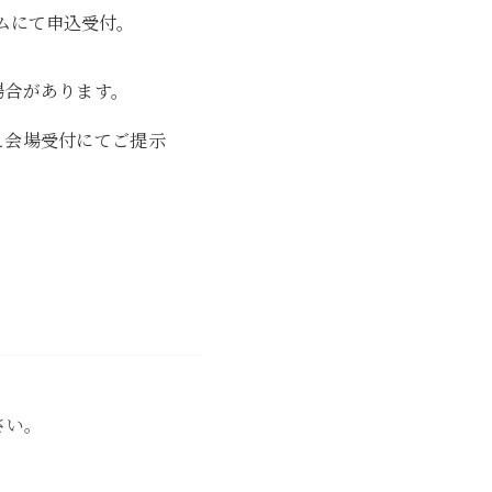
ム
にて申込受付。
場合があります。
え会場受付にてご提示
さい。