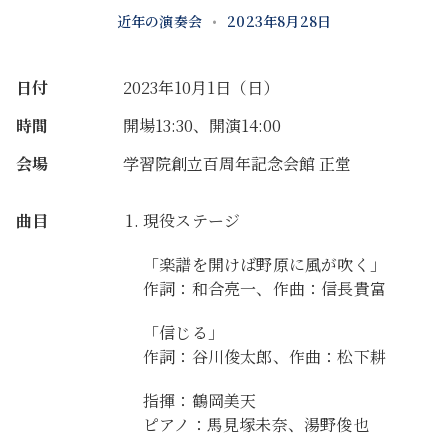
近年の演奏会
•
2023年8月28日
日付
2023年10月1日（日）
時間
開場13:30、開演14:00
会場
学習院創立百周年記念会館 正堂
曲目
現役ステージ
「楽譜を開けば野原に風が吹く」
作詞：和合亮一、作曲：信長貴富
「信じる」
作詞：谷川俊太郎、作曲：松下耕
指揮：鶴岡美天
ピアノ：馬見塚未奈、湯野俊也