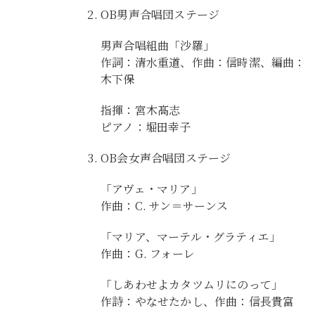
OB男声合唱団ステージ
男声合唱組曲「沙羅」
作詞：清水重道、作曲：信時潔、編曲：
木下保
指揮：宮木髙志
ピアノ：堀田幸子
OB会女声合唱団ステージ
「アヴェ・マリア」
作曲：C. サン＝サーンス
「マリア、マーテル・グラティエ」
作曲：G. フォーレ
「しあわせよカタツムリにのって」
作詩：やなせたかし、作曲：信長貴富