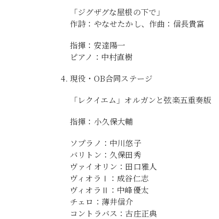
「ジグザグな屋根の下で」
作詩：やなせたかし、作曲：信長貴富
指揮：安達陽一
ピアノ：中村直樹
現役・OB合同ステージ
「レクイエム」オルガンと弦楽五重奏版
指揮：小久保大輔
ソプラノ：中川悠子
バリトン：久保田秀
ヴァイオリン：田口雅人
ヴィオラⅠ：成谷仁志
ヴィオラⅡ：中峰優太
チェロ：薄井信介
コントラバス：古庄正典