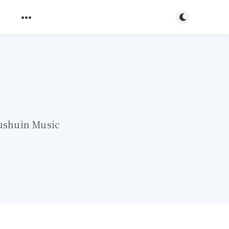
ダークモード
s
uin Music