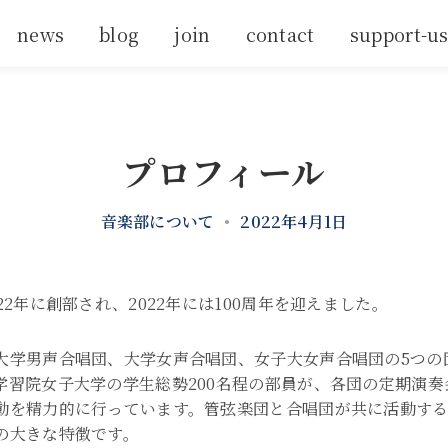
news
blog
join
contact
support-u
プロフィール
音楽部について
•
2022年4月1日
22年に創部され、2022年には100周年を迎えました。
大学男声合唱団、大学女声合唱団、女子大女声合唱団の5つの
学習院女子大学の学生総勢200名程の部員が、各団の定期演
動を精力的に行っています。管弦楽団と合唱団が共に活動す
の大きな特徴です。