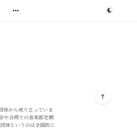
ダークモード
s
団体から成り立っていま
奏会や合同での音楽部定期
る団体というのは全国的に