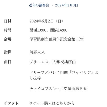
近年の演奏会
•
2024年2月3日
日付
2024年6月2日（日）
時間
開場13:00、開演14:00
会場
学習院創立百周年記念会館 正堂
指揮
阿部未来
曲目
ブラームス／大学祝典序曲
ドリーブ／バレエ組曲『コッペリア』よ
り抜粋
チャイコフスキー／交響曲第５番
チケット
チケット購入は
こちら
から