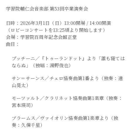
学習院輔仁会音楽部 第53回卒業演奏会
日時：2026年3月1日（日）13:00開場 / 14:00開演
（ロビーコンサートを13:25頃より開始します）
会場：学習院百周年記念会館正堂
曲目：
プッチーニ／『トゥーランドット』より「誰も寝ては
ならぬ」（独唱：湯野俊也）
サン＝サーンス／チェロ協奏曲第1番より（独奏：遠
山晃太）
モーツァルト／クラリネット協奏曲第1楽章（独奏：
宮本瑛司）
ブラームス／ヴァイオリン協奏曲第1楽章より（独
奏：久保千星）