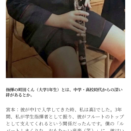
――指揮の町田くん（大学1年生）とは、中学・高校時代からの深い
絆があるとか。
宮本：彼が中1で入学してきた時、私は高1でした。3年
間、私が学生指揮者として振り、彼がフルートのトップ
として支えてくれるという関係だったんです。僕の「ル
バートしまくりな、おもた〜い音楽（笑）」に、彼はい