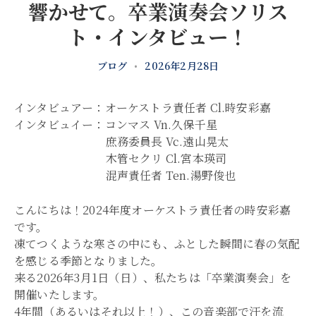
響かせて。卒業演奏会ソリス
ト・インタビュー！
ブログ
•
2026年2月28日
インタビュアー：オーケストラ責任者 Cl.時安彩嘉
インタビュイー：コンマス Vn.久保千星
庶務委員長 Vc.遠山晃太
木管セクリ Cl.宮本瑛司
混声責任者 Ten.湯野俊也
こんにちは！2024年度オーケストラ責任者の時安彩嘉
です。
凍てつくような寒さの中にも、ふとした瞬間に春の気配
を感じる季節となりました。
来る2026年3月1日（日）、私たちは「卒業演奏会」を
開催いたします。
4年間（あるいはそれ以上！）、この音楽部で汗を流