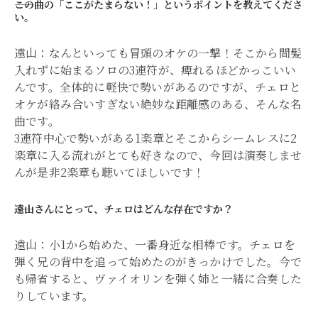
――この曲の「ここがたまらない！」というポイントを教えてくださ
い。
遠山：なんといっても冒頭のオケの一撃！そこから間髪
入れずに始まるソロの3連符が、痺れるほどかっこいい
んです。全体的に軽快で勢いがあるのですが、チェロと
オケが絡み合いすぎない絶妙な距離感のある、そんな名
曲です。
3連符中心で勢いがある1楽章とそこからシームレスに2
楽章に入る流れがとても好きなので、今回は演奏しませ
んが是非2楽章も聴いてほしいです！
――遠山さんにとって、チェロはどんな存在ですか？
遠山：小1から始めた、一番身近な相棒です。チェロを
弾く兄の背中を追って始めたのがきっかけでした。今で
も帰省すると、ヴァイオリンを弾く姉と一緒に合奏した
りしています。